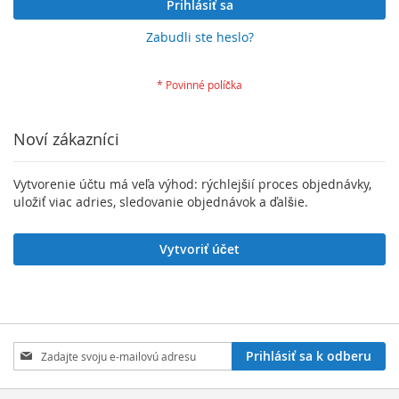
Prihlásiť sa
Zabudli ste heslo?
Noví zákazníci
Vytvorenie účtu má veľa výhod: rýchlejšií proces objednávky,
uložiť viac adries, sledovanie objednávok a ďalšie.
Vytvoriť účet
Zaregistrujte
Prihlásiť sa k odberu
sa
na