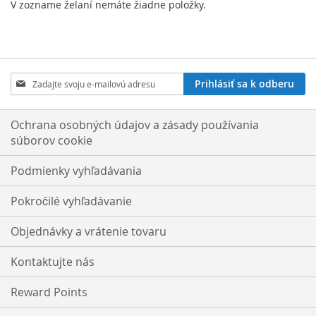
V zozname želaní nemáte žiadne položky.
Zaregistrujte
Prihlásiť sa k odberu
sa
na
odber
Ochrana osobných údajov a zásady používania
noviniek:
súborov cookie
Podmienky vyhľadávania
Pokročilé vyhľadávanie
Objednávky a vrátenie tovaru
Kontaktujte nás
Reward Points