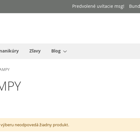
Predvolené uvítacie msg!
Bund
manikúry
Zľavy
Blog
LAMPY
MPY
výberu neodpovedá žiadny produkt.