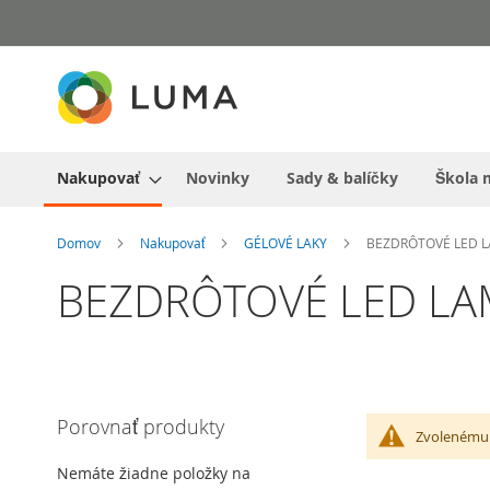
Prejsť
na
obsah
Nakupovať
Novinky
Sady & balíčky
Škola 
Domov
Nakupovať
GÉLOVÉ LAKY
BEZDRÔTOVÉ LED 
BEZDRÔTOVÉ LED LA
Porovnať produkty
Zvolenému 
Nemáte žiadne položky na