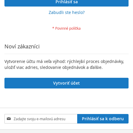
Prihlásiť sa
Zabudli ste heslo?
Noví zákazníci
Vytvorenie účtu má veľa výhod: rýchlejšií proces objednávky,
uložiť viac adries, sledovanie objednávok a ďalšie.
Vytvoriť účet
Zaregistrujte
Prihlásiť sa k odberu
sa
na